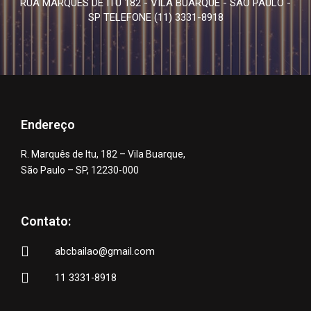
RUA MARQUÊS DE ITÚ 182 - VILA BUARQUE - SÃO PAULO -
SP TELEFONE (11) 3331-8918
Endereço
R. Marquês de Itu, 182 – Vila Buarque,
São Paulo – SP, 12230-000
Contato:
abcbailao@gmail.com
11 3331-8918