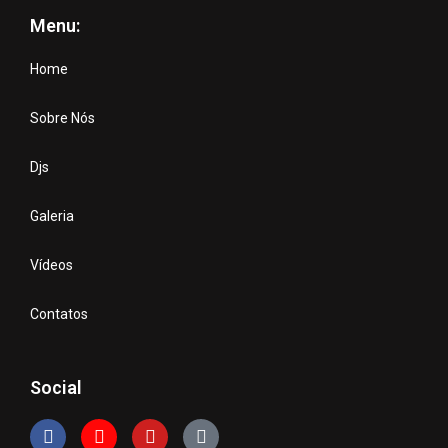
Menu:
Home
Sobre Nós
Djs
Galeria
Vídeos
Contatos
Social
F
I
Y
L
a
n
o
a