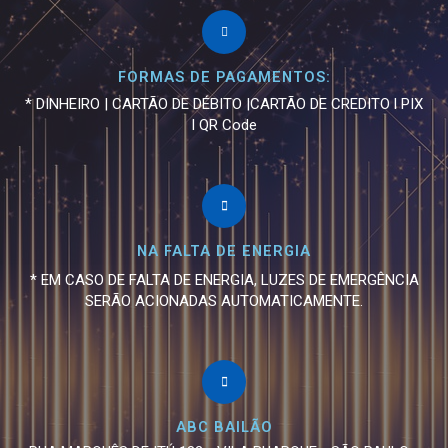
FORMAS DE PAGAMENTOS:
* DINHEIRO | CARTÃO DE DÉBITO |CARTÃO DE CREDITO l PIX
l QR Code
NA FALTA DE ENERGIA
* EM CASO DE FALTA DE ENERGIA, LUZES DE EMERGÊNCIA
SERÃO ACIONADAS AUTOMATICAMENTE.
ABC BAILÃO